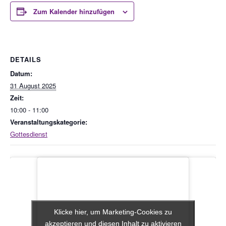
Zum Kalender hinzufügen
DETAILS
Datum:
31 August 2025
Zeit:
10:00 - 11:00
Veranstaltungskategorie:
Gottesdienst
Klicke hier, um Marketing-Cookies zu
Klicke hier, um Marketing-Cookies zu
akzeptieren und diesen Inhalt zu aktivieren
akzeptieren und diesen Inhalt zu aktivieren