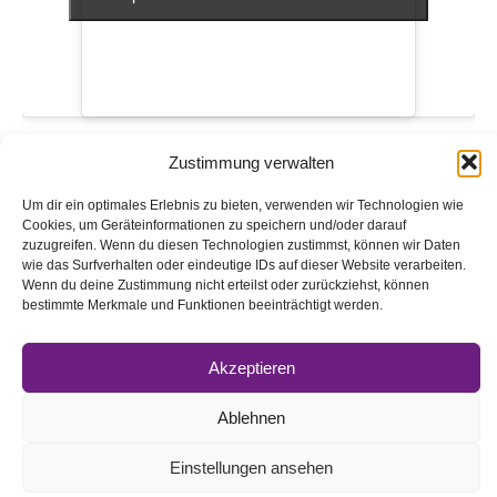
Zustimmung verwalten
VERANSTALTUNGSORT
Lutherkirche Neuwürschnitz
Um dir ein optimales Erlebnis zu bieten, verwenden wir Technologien wie
Schulstraße 20A
Cookies, um Geräteinformationen zu speichern und/oder darauf
Oelsnitz
,
Sachsen
09376
Google Karte anzeigen
zuzugreifen. Wenn du diesen Technologien zustimmst, können wir Daten
wie das Surfverhalten oder eindeutige IDs auf dieser Website verarbeiten.
Wenn du deine Zustimmung nicht erteilst oder zurückziehst, können
bestimmte Merkmale und Funktionen beeinträchtigt werden.
Gottesdienst mit Lutz
Familiengottesdienst mit der Kita
Kastanie
Scheufler
Akzeptieren
Ablehnen
Impressum
Datenschutz
Einstellungen ansehen