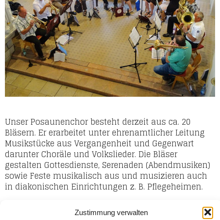
Unser Posaunenchor besteht derzeit aus ca. 20
Bläsern. Er erarbeitet unter ehrenamtlicher Leitung
Musikstücke aus Vergangenheit und Gegenwart
darunter Choräle und Volkslieder. Die Bläser
gestalten Gottesdienste, Serenaden (Abendmusiken)
sowie Feste musikalisch aus und musizieren auch
in diakonischen Einrichtungen z. B. Pflegeheimen.
Der Posaunenchor ist offen für alle interessierten
Zustimmung verwalten
Blechbläser und die, die es werden wollen! Sehr gern