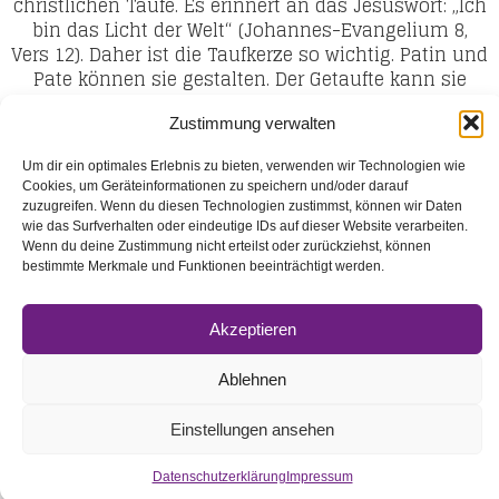
christlichen Taufe. Es erinnert an das Jesuswort: „Ich
bin das Licht der Welt“ (Johannes-Evangelium 8,
Vers 12). Daher ist die Taufkerze so wichtig. Patin und
Pate können sie gestalten. Der Getaufte kann sie
später immer wieder an seinem Tauftag entzünden.
Auch im Gottesdienst unserer Gemeinde feiern wir
Zustimmung verwalten
das Taufgedenken.
Um dir ein optimales Erlebnis zu bieten, verwenden wir Technologien wie
Cookies, um Geräteinformationen zu speichern und/oder darauf
Das Taufkleid
zuzugreifen. Wenn du diesen Technologien zustimmst, können wir Daten
Alter christlicher Brauch ist es, dem Neugetauften
wie das Surfverhalten oder eindeutige IDs auf dieser Website verarbeiten.
ein weißes Gewand als Symbol des ewigen Lebens
Wenn du deine Zustimmung nicht erteilst oder zurückziehst, können
bestimmte Merkmale und Funktionen beeinträchtigt werden.
überzuziehen. In der evangelischen Kirche werden
Kinder zur Taufe aus diesem Grund oft weiß
gekleidet.
Akzeptieren
Ablehnen
Impressum
Datenschutz
Einstellungen ansehen
Datenschutzerklärung
Impressum