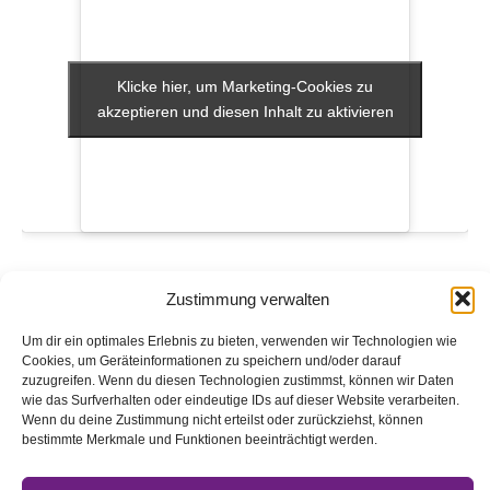
Klicke hier, um Marketing-Cookies zu
Klicke hier, um Marketing-Cookies zu
akzeptieren und diesen Inhalt zu aktivieren
akzeptieren und diesen Inhalt zu aktivieren
VERANSTALTUNGSORT
Zustimmung verwalten
Kreuzkirche Neuoelsnitz
An d. Alten Schule 18,
Um dir ein optimales Erlebnis zu bieten, verwenden wir Technologien wie
Oelsnitz/Erzgebirge
,
09376
Google Karte anzeigen
Cookies, um Geräteinformationen zu speichern und/oder darauf
zuzugreifen. Wenn du diesen Technologien zustimmst, können wir Daten
wie das Surfverhalten oder eindeutige IDs auf dieser Website verarbeiten.
Wenn du deine Zustimmung nicht erteilst oder zurückziehst, können
Johannes
Musikalisches Picknick mit dem Musikverein
bestimmte Merkmale und Funktionen beeinträchtigt werden.
Andacht
Neuwürschnitz und dem Posaunenchor Oelsnitz/
Neuwürschnitz