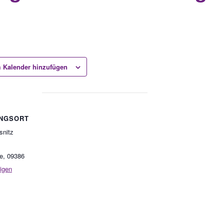
 Kalender hinzufügen
NGSORT
snitz
e
,
09386
igen