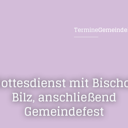
Termine
Gemeinde
ottesdienst mit Bisch
Bilz, anschließend
Gemeindefest