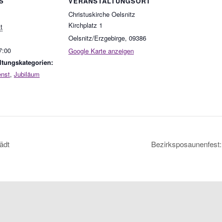
S
VERANSTALTUNGSORT
Christuskirche Oelsnitz
Kirchplatz 1
t
Oelsnitz/Erzgebirge
,
09386
7:00
Google Karte anzeigen
ltungskategorien:
enst
,
Jubiläum
ädt
Bezirksposaunenfest: